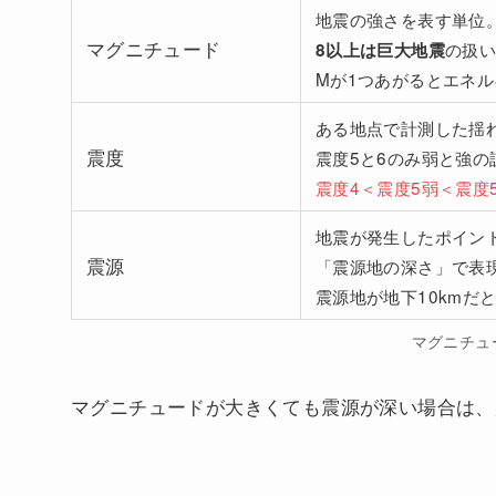
地震の強さを表す単位
マグニチュード
の扱
8以上は巨大地震
Mが1つあがるとエネル
ある地点で計測した揺
震度
震度5と6のみ弱と強の
震度4＜震度5弱＜震度
地震が発生したポイン
震源
「震源地の深さ」で表
震源地が地下10kmだ
マグニチュ
マグニチュードが大きくても震源が深い場合は、