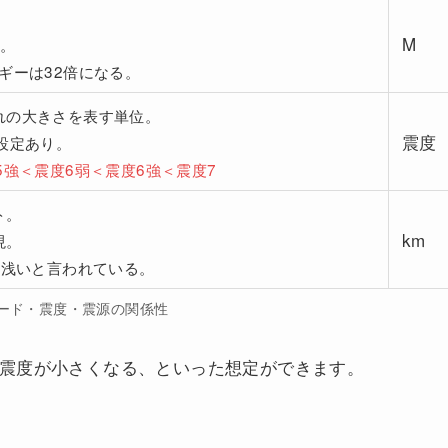
。
M
い。
ギーは32倍になる。
れの大きさを表す単位。
震度
設定あり。
5強＜震度6弱＜震度6強＜震度7
ト。
km
現。
と浅いと言われている。
ード・震度・震源の関係性
震度が小さくなる、といった想定ができます。