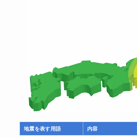
地震
を表す用語
内容