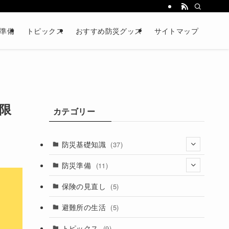
準備
トピックス
おすすめ防災グッズ
サイトマップ
限
カテゴリー
防災基礎知識
(37)
(14)
防災準備
(11)
(9)
(5)
保険の見直し
(5)
(7)
(3)
避難所の生活
(5)
トピックス
(9)