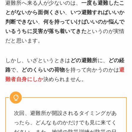
避難所へ来る人が少ないのは、
一度も避難したこ
とがないから面倒くさい
、
いつ避難すればいいか
判断できない
、
何を持っていけばいいのか悩んで
いるうちに災害が落ち着いてきた
というのが実情
だと思います。
しかし、いざというときは
どの避難所
に、
どの経
路
で、
どのくらいの荷物
を持って向かうのかは
避
難者自身にしか
決められません。
次回、避難所が開設されるタイミングがあ
ったら、どんなものかだけでも見に来てく